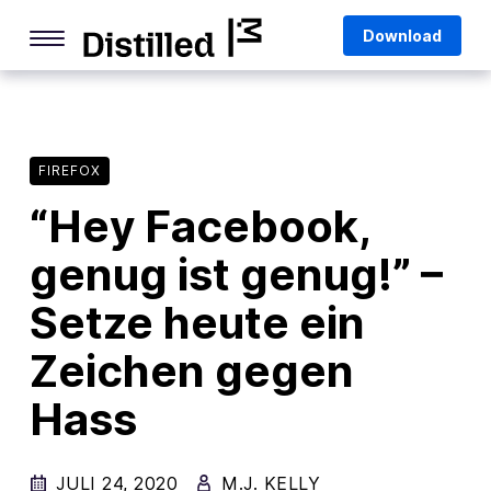
Skip
Mozilla
Download
to
content
Internet Culture
Life Online
FIREFOX
Deep Dives
“Hey Facebook,
Q&As
genug ist genug!” –
Firefox
Privacy & Security
Setze heute ein
Firefox Features
Zeichen gegen
Tips and Tricks
Hass
Firefox AI
JULI 24, 2020
M.J. KELLY
Mozilla VPN