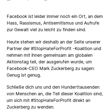
New Products
Facebook ist leider immer noch ein Ort, an dem
Advertising
Hass, Rassismus, Antisemitismus und Aufrufe
Principles
zur Gewalt viel zu leicht zu finden sind.
Mozilla
Heute stehen wir deshalb an der Seite unserer
Internet Policy
Partner der #StopHateForProfit -Koalition und
From the Team
nehmen mit ihnen gemeinsam am globalen
Aktionstag teil, der ausgerufen wurde, um
Facebook-CEO Mark Zuckerberg zu sagen:
Genug ist genug.
Schließe dich uns und den Hunderttausenden
von Menschen an, die Teil dieser Koalition sind,
um sich mit #StopHateForProfit direkt an
Zuckerberg zu wenden.