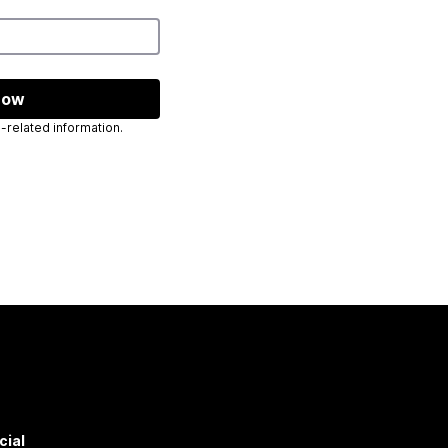
now
 send you Mozilla-related information.
cial