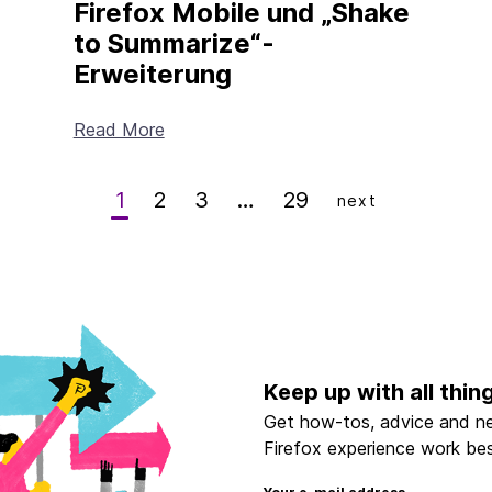
Firefox Mobile und „Shake
to Summarize“-
Erweiterung
Read More
1
2
3
…
29
next
Keep up with all thin
Get how-tos, advice and n
Firefox experience work bes