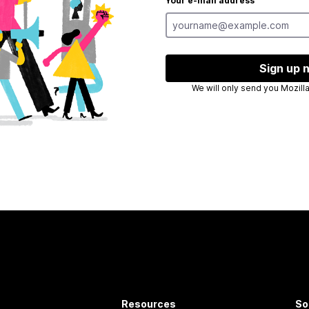
Your e-mail address
Sign up 
We will only
Resources
So