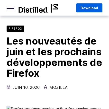
Skip
Mozilla
Download
to
content
Internet Culture
Life Online
FIREFOX
Les nouveautés de
Deep Dives
juin et les prochains
Q&As
développements de
Firefox
Privacy & Security
Firefox
Firefox Features
JUIN 16, 2026
MOZILLA
Tips and Tricks
Firefox AI
Mozilla VPN