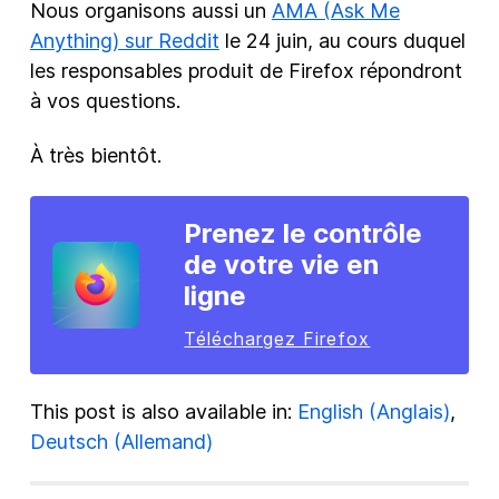
Nous organisons aussi un
AMA (Ask Me
Anything) sur Reddit
le 24 juin, au cours duquel
les responsables produit de Firefox répondront
à vos questions.
À très bientôt.
Prenez le contrôle
de votre vie en
ligne
Téléchargez Firefox
This post is also available in:
English
(
Anglais
)
Deutsch
(
Allemand
)