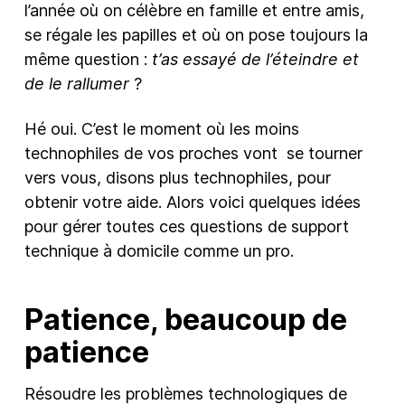
l’année où on célèbre en famille et entre amis,
se régale les papilles et où on pose toujours la
New Products
même question :
t’as essayé de l’éteindre et
Advertising
de le rallumer
?
Principles
Hé oui. C’est le moment où les moins
Mozilla
technophiles de vos proches vont se tourner
Internet Policy
vers vous, disons plus technophiles, pour
From the Team
obtenir votre aide. Alors voici quelques idées
pour gérer toutes ces questions de support
technique à domicile comme un pro.
Patience, beaucoup de
patience
Résoudre les problèmes technologiques de