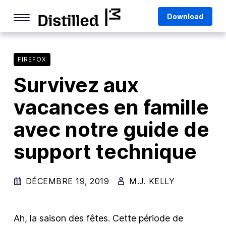
Skip
Mozilla
Download
to
content
Internet Culture
Life Online
FIREFOX
Survivez aux
Deep Dives
vacances en famille
Q&As
avec notre guide de
Firefox
Privacy & Security
support technique
Firefox Features
DÉCEMBRE 19, 2019
M.J. KELLY
Tips and Tricks
Firefox AI
Ah, la saison des fêtes. Cette période de
Mozilla VPN