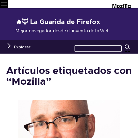
Menú
M
🔥🦊 La Guarida de Firefox
Mejor navegador desde el invento de la Web
Buscar
Explorar
Bu
en
este
sitio
Artículos etiquetados con
“Mozilla”