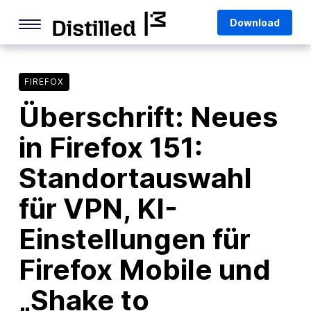
Skip
Mozilla
Download
to
content
Internet Culture
Life Online
FIREFOX
Überschrift: Neues
Deep Dives
in Firefox 151:
Q&As
Standortauswahl
Firefox
Privacy & Security
für VPN, KI-
Firefox Features
Einstellungen für
Tips and Tricks
Firefox Mobile und
Firefox AI
„Shake to
Mozilla VPN