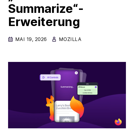
Summarize“-
New Products
Erweiterung
Advertising
Principles
MAI 19, 2026
MOZILLA
Mozilla
Internet Policy
From the Team