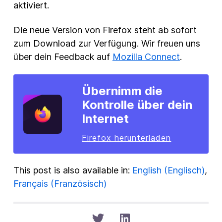
aktiviert.
Die neue Version von Firefox steht ab sofort
zum Download zur Verfügung. Wir freuen uns
über dein Feedback auf
Mozilla Connect
.
Übernimm die
Kontrolle über dein
Internet
Firefox herunterladen
This post is also available in:
English
(
Englisch
)
Français
(
Französisch
)