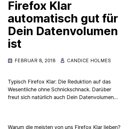
Firefox Klar
New Products
automatisch gut für
Advertising
Dein Datenvolumen
Principles
ist
Mozilla
Internet Policy
FEBRUAR 8, 2018
CANDICE HOLMES
From the Team
Typisch Firefox Klar: Die Reduktion auf das
Wesentliche ohne Schnickschnack. Darüber
freut sich natürlich auch Dein Datenvolumen…
Warum die meisten von uns Firefox Klar lieben?