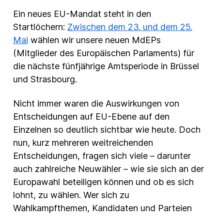
Ein neues EU-Mandat steht in den
New Products
Startlöchern:
Zwischen dem 23. und dem 25.
Advertising
Mai
wählen wir unsere neuen MdEPs
Principles
(Mitglieder des Europäischen Parlaments) für
die nächste fünfjährige Amtsperiode in Brüssel
Mozilla
und Strasbourg.
Internet Policy
Nicht immer waren die Auswirkungen von
From the Team
Entscheidungen auf EU-Ebene auf den
Einzelnen so deutlich sichtbar wie heute. Doch
nun, kurz mehreren weitreichenden
Entscheidungen, fragen sich viele – darunter
auch zahlreiche Neuwähler – wie sie sich an der
Europawahl beteiligen können und ob es sich
lohnt, zu wählen. Wer sich zu
Wahlkampfthemen, Kandidaten und Parteien