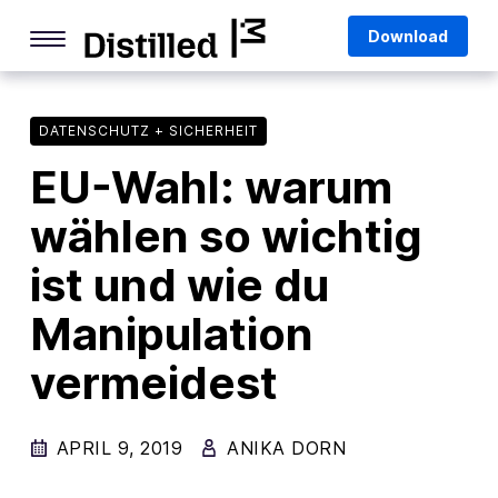
Skip
Mozilla
Download
to
content
Internet Culture
Life Online
DATENSCHUTZ + SICHERHEIT
EU-Wahl: warum
Deep Dives
wählen so wichtig
Q&As
ist und wie du
Firefox
Privacy & Security
Manipulation
Firefox Features
vermeidest
Tips and Tricks
APRIL 9, 2019
Firefox AI
ANIKA DORN
Mozilla VPN