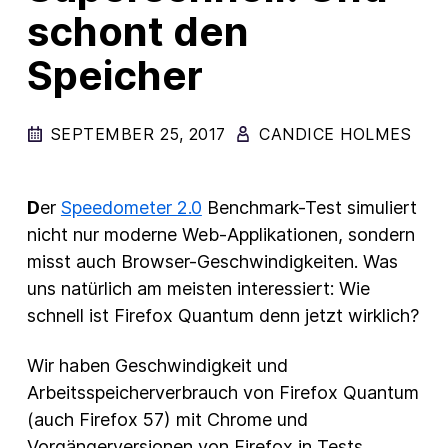
schont den
New Products
Speicher
Advertising
Principles
SEPTEMBER 25, 2017
CANDICE HOLMES
Mozilla
Internet Policy
D
er
Speedometer 2.0
Benchmark-Test simuliert
From the Team
nicht nur moderne Web-Applikationen, sondern
misst auch Browser-Geschwindigkeiten. Was
uns natürlich am meisten interessiert: Wie
schnell ist Firefox Quantum denn jetzt wirklich?
Wir haben Geschwindigkeit und
Arbeitsspeicherverbrauch von Firefox Quantum
(auch Firefox 57) mit Chrome und
Vorgängerversionen von Firefox in Tests