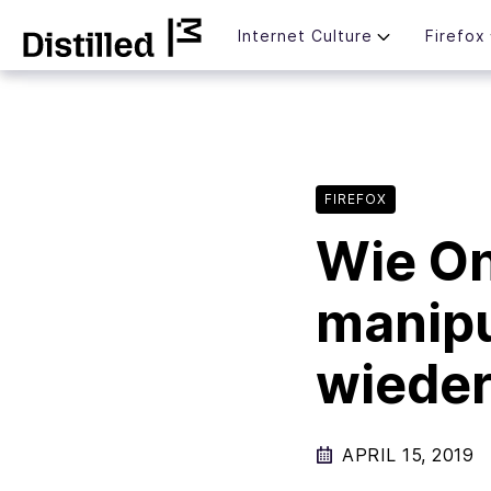
Skip
Mozilla
Internet Culture
Firefox
to
content
FIREFOX
Wie On
manipu
wieder
APRIL 15, 2019