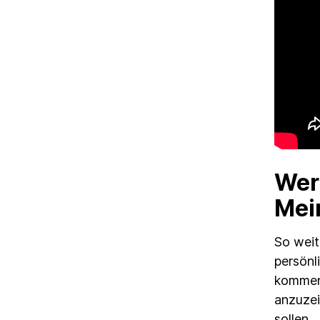
Wer 
Mei
So weit
persönl
kommen 
anzuzei
sollen.