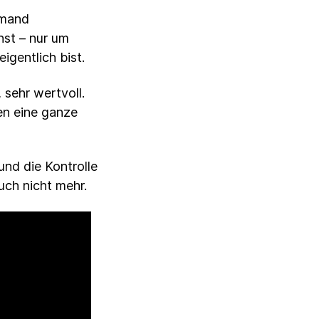
emand
hst – nur um
igentlich bist.
 sehr wertvoll.
en eine ganze
und die Kontrolle
uch nicht mehr.