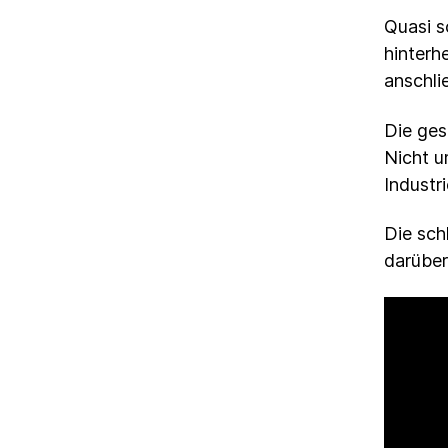
Quasi s
hinterh
anschli
Die ges
Nicht u
Industri
Die sch
darüber