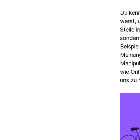
Du kenn
warst, 
Stelle i
sondern
Beispie
Meinung
Manipul
wie Onl
uns zu 