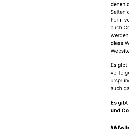
denen d
Seiten 
Form vo
auch Co
werden,
diese W
Website
Es gibt
verfolg
ursprün
auch ga
Es gibt
und Co