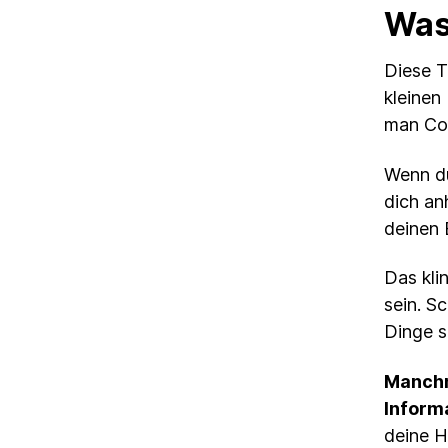
Was
Diese T
kleinen
man Coo
Wenn du
dich an
deinen 
Das kli
sein. S
Dinge s
Manchma
Inform
deine H