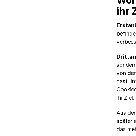
Woh
ihr
Erstan
befinde
verbess
Dritta
sondern
von den
hast, I
Cookies
ihr Ziel.
Aus der
später e
das meh