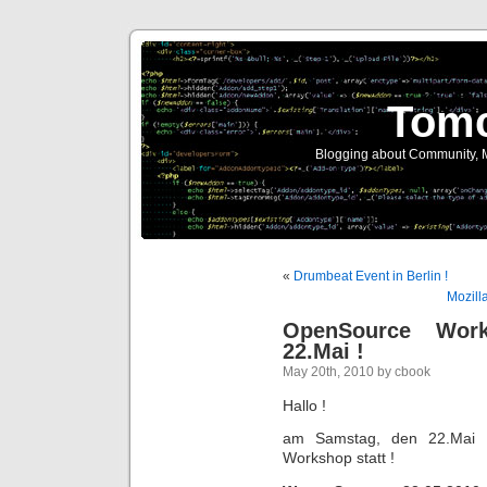
Tomc
Blogging about Community, Mo
«
Drumbeat Event in Berlin !
Mozill
OpenSource Wor
22.Mai !
May 20th, 2010 by cbook
Hallo !
am Samstag, den 22.Mai f
Workshop statt !