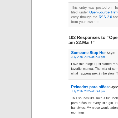
This entry was posted on Th
filed under
Open-Source-Treff
entry through the
RSS 2.0
fee
from your own site.
102 Responses to “Op
am 22.Mai !”
Someone Stop Her
Says:
July 26th, 2025 at 5:34 pm
Love this blog! I just started
favorite manga. The mix of com
what happens next in the story! T
Peinados para niñas
Says:
July 26th, 2025 at 5:41 pm
This sounds like such a fun tool
para niñas for every little girl.
hairstyles. My niece would adore
mornings!