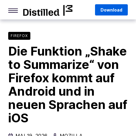
Skip
Mozilla
Download
to
content
Internet Culture
Life Online
FIREFOX
Die Funktion „Shake
Deep Dives
to Summarize“ von
Q&As
Firefox kommt auf
Firefox
Privacy & Security
Android und in
Firefox Features
neuen Sprachen auf
Tips and Tricks
iOS
Firefox AI
Mozilla VPN
MAI 19, 2026
MOZILLA