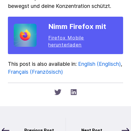
bewegst und deine Konzentration schützt.
Nimm Firefox mit
Firefox Mobile
herunterladen
This post is also available in:
English
(
Englisch
)
Français
(
Französisch
)
Previous Post
Next Post