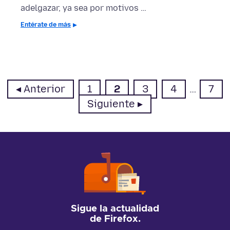
adelgazar, ya sea por motivos …
Entérate de más
Página
Página
Página
Página
Pági
Anterior
1
2
3
4
…
7
Siguiente
Sigue la actualidad
de Firefox.