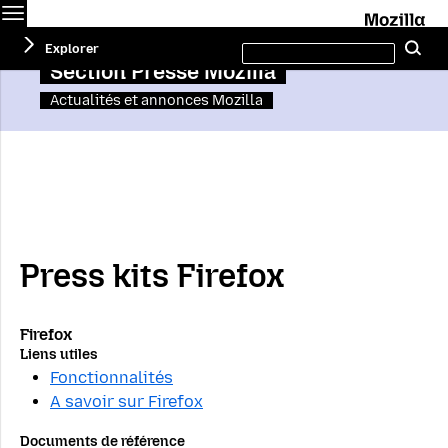
Menu
M
Rechercher
Explorer
Re
ce
site
Section Presse Mozilla
Actualités et annonces Mozilla
Press kits Firefox
Firefox
Liens utiles
Fonctionnalités
A savoir sur Firefox
Documents de référence