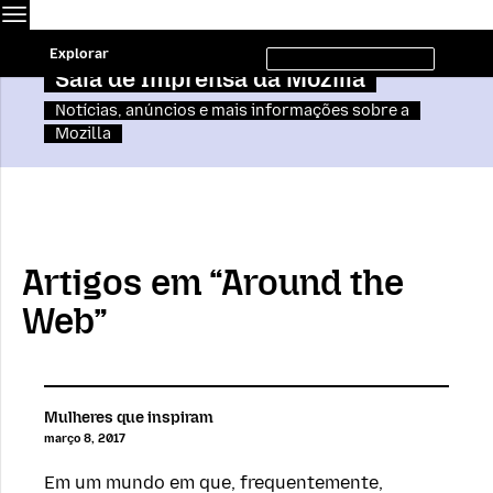
Menu
M
Pesquisar
Explorar
Pe
neste
site
Sala de Imprensa da Mozilla
Notícias, anúncios e mais informações sobre a
Mozilla
Artigos em “Around the
Web”
Mulheres que inspiram
março 8, 2017
Em um mundo em que, frequentemente,