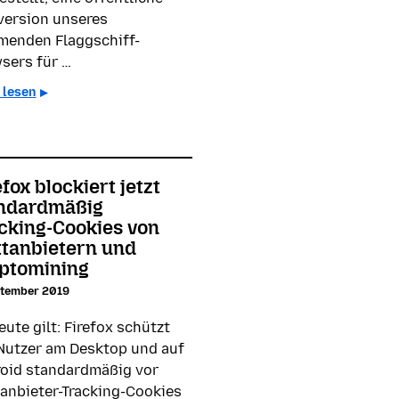
version unseres
enden Flaggschiff-
sers für …
 lesen
efox blockiert jetzt
ndardmäßig
cking-Cookies von
ttanbietern und
ptomining
ptember 2019
eute gilt: Firefox schützt
 Nutzer am Desktop und auf
oid standardmäßig vor
tanbieter-Tracking-Cookies