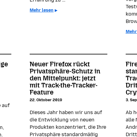
Test
Mehr lesen
komm
Brow
Mehr
ige
Neuer Firefox rückt
Fir
Privatsphäre-Schutz in
sta
den Mittelpunkt: jetzt
Tra
mit Track-the-Tracker-
Dri
Feature
Cry
22. Oktober 2019
3. Se
 auf
Dieses Jahr haben wir uns auf
Ab h
die Entwicklung von neuen
alle
i
Produkten konzentriert, die Ihre
Andr
n,
Privatsphäre standardmäßig
Drit
n.