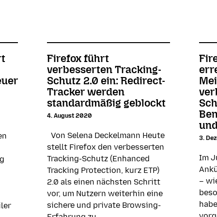
rt
Firefox führt
Fir
verbesserten Tracking-
err
euer
Schutz 2.0 ein: Redirect-
Mei
Tracker werden
ver
standardmäßig geblockt
Sch
Ben
4. August 2020
und
Von Selena Deckelmann Heute
en
3. De
stellt Firefox den verbesserten
Im J
Tracking-Schutz (Enhanced
ig
Ankü
Tracking Protection, kurz ETP)
– wi
2.0 als einen nächsten Schritt
beso
vor, um Nutzern weiterhin eine
habe
sichere und private Browsing-
ler
vorg
Erfahrung zu …