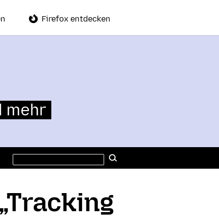
en
Firefox entdecken
d mehr
Diese
Suchen
Website
durchsuchen
 „Tracking