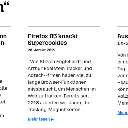
n“
ion
Firefox 85 knackt
Aus
in-
Supercookies
1. Ok
26. Januar 2021
Von 
Von Steven Englehardt und
eini
Arthur Edelstein Tracker und
Tag 
Adtech-Firmen haben viel zu
wir 
e
lange Browser-Funktionen
Head
olle
missbraucht, um Menschen im
könn
s
Web zu tracken. Bereits seit
Voll
tet
2018 arbeiten wir daran, die
Mem
Tracking-Möglichkeiten …
Mehr
um
Mehr lesen