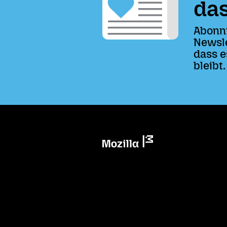
das
Abonni
Newsle
dass e
bleibt.
Mozilla