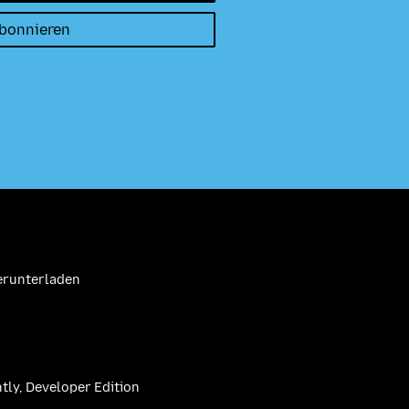
abonnieren
erunterladen
htly, Developer Edition