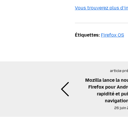
Vous trouverez plus d’i
Étiquettes:
Firefox OS
article pr
Mozilla lance la no
Firefox pour Andr
rapidité et pu
navigatio
26 juin