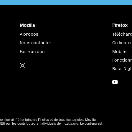
Mozilla
Firefox
À propos
Télécharg
Nous contacter
Ordinate
Faire un don
Mobile
Fonctionn
Instagram
(@mozillagram)
Beta, Nig
YouTu
non lucratif à l’origine de Firefox et de tous les logiciels Mozilla.
6 par les contributeurs individuels de mozilla.org. Le contenu est