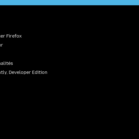
er Firefox
ur
alités
htly, Developer Edition
be
(firefoxchannel)