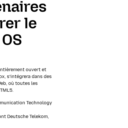
enaires
rer le
 OS
entièrement ouvert et
ox, s’intégrera dans des
eb, où toutes les
HTML5.
mmunication Technology
dont Deutsche Telekom,