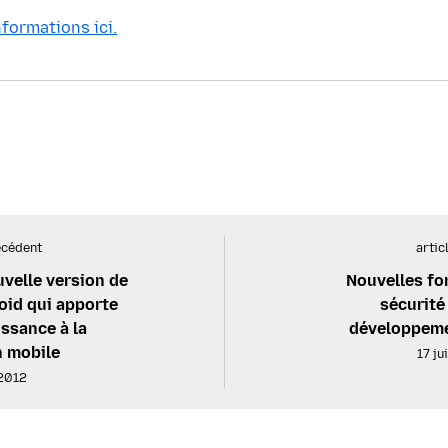
nformations ici.
écédent
artic
uvelle version de
Nouvelles fo
oid qui apporte
sécurité 
issance à la
développeme
n mobile
17 ju
 2012