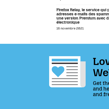
Firefox Relay, le service qui 
adresses e-mails des spam
une version Premium avec da
électronique
16 novembre 2021
Lov
We
Get th
and he
and fr