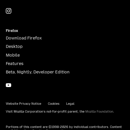
Instagram
(@mozillagram)
Firefox
Download Firefox
Desktop
Mobile
Features
Beta, Nightly, Developer Edition
YouTube
(firefoxchannel)
Website Privacy Notice
Cookies
Legal
Visit Mozilla Corporation’s not-for-profit parent, the
Mozilla Foundation
.
Portions of this content are ©1998-2026 by individual contributors. Content