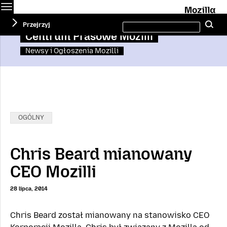
Menu
M
Szukaj
Przejrzyj
Sz
na
stronie
Centrum Prasowe Mozilli
Newsy i Ogłoszenia Mozilli
aj
Kategorie:
OGÓLNY
Chris Beard mianowany
CEO Mozilli
28 lipca, 2014
Chris Beard został mianowany na stanowisko CEO