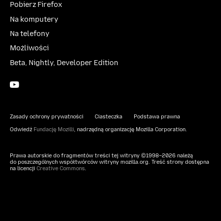
Pobierz Firefox
Na komputery
Na telefony
Możliwości
Beta, Nightly, Developer Edition
YouTube
(firefoxchannel)
Zasady ochrony prywatności
Ciasteczka
Podstawa prawna
Odwiedź
Fundację Mozilli
, nadrzędną organizację Mozilla Corporation.
Prawa autorskie do fragmentów treści tej witryny ©1998–2026 należą
do poszczególnych współtwórców witryny mozilla.org. Treść strony dostępna
na licencji
Creative Commons
.