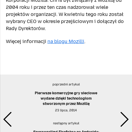
Korporacji Mozilla. Chris był związany z Mozillą od
2004 roku i przez ten czas nadzorował wiele
projektów organizacji. W kwietniu tego roku został
wybrany CEO w okresie przejściowym i dołączył do
Rady Dyrektorów.
Więcej informacji
na blogu Mozilli
.
poprzedni artykuł
Pierwsze komercyjne gry sieciowe
wydane dzięki technologiom
stworzonym przez Mozillę
23 lipca, 2014
następny artykuł
Spersonalizuj Firefoksa na Androida: