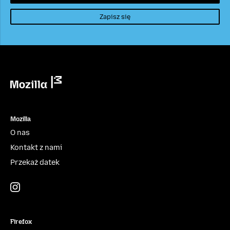
Zapisz się
Mozilla
Mozilla
O nas
Kontakt z nami
Przekaż datek
Instagram
(@mozillagram)
Firefox